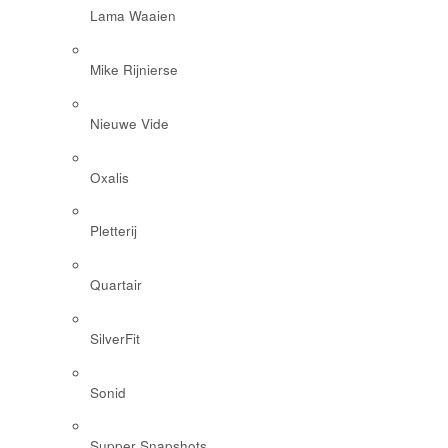
Lama Waaien
Mike Rijnierse
Nieuwe Vide
Oxalis
Pletterij
Quartair
SilverFit
Sonid
Supper Snapshots