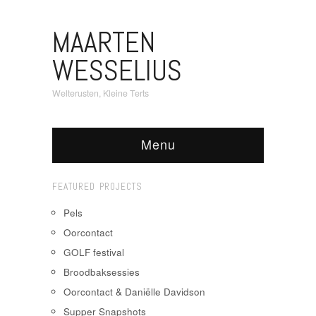
MAARTEN
WESSELIUS
Welterusten, Kleine Terts
Menu
FEATURED PROJECTS
Pels
Oorcontact
GOLF festival
Broodbaksessies
Oorcontact & Daniëlle Davidson
Supper Snapshots