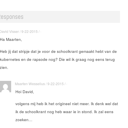
Responses
David Visser / 9-22-2015 / ·
Ha Maarten,
Heb jij dat stripje dat je voor de schoolkrant gemaakt hebt van de
kubernetes en de rapsode nog? Die wil ik graag nog eens terug
zien.
Maarten Wesselius / 9-22-2015 / ·
Hoi David,
volgens mij heb ik het origineel niet meer. Ik denk wel dat
ik de schoolkrant nog heb waar ie in stond. Ik zal eens
zoeken…