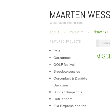
MAARTEN WESS
Welterusten, Kleine Terts
about
music
drawings
FEATURED PROJECTS
Brows
Pels
MISC
Oorcontact
GOLF festival
Broodbaksessies
Oorcontact & Daniëlle
Davidson
Supper Snapshots
OutRandom
Ella Empress and the