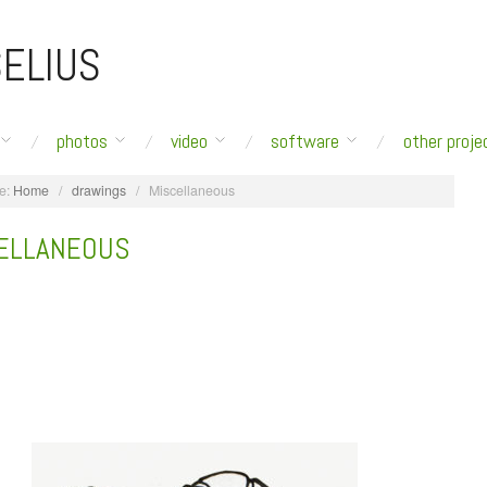
ELIUS
photos
video
software
other proje
e:
Home
/
drawings
/
Miscellaneous
ELLANEOUS